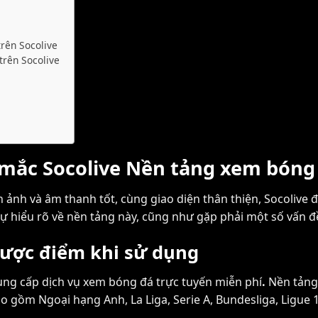
trên Socolive
trên Socolive
 mắc Socolive Nền tảng xem bóng
 ảnh và âm thanh tốt, cùng giao diện thân thiện,
Socolive
đ
ự hiểu rõ về nền tảng này, cũng như gặp phải một số vấn 
hược điểm khi sử dụng
ung cấp dịch vụ xem bóng đá trực tuyến miễn phí
.
Nền tảng 
bao gồm Ngoại hạng Anh, La Liga,
Serie A
, Bundesliga, Ligue