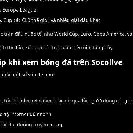
 Europa League
, Cúp các CLB thế giới, và nhiều giải đấu khác
c trận đấu quốc tế, như World Cup, Euro, Copa America, và 
ch thi đấu, kết quả các trận đấu trên nền tảng này.
p khi xem bóng đá trên Socolive
 phải một số vấn đề như:
 tốc độ internet chậm hoặc do quá tải người dùng cùng tru
c độ internet đủ nhanh.
 tải cho đường truyền mạng.