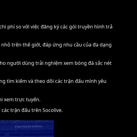
 phí so với việc đăng ký các gói truyền hình trả
n nhỏ trên thế giới, đáp ứng nhu cầu của đa dạng
cho người dùng trải nghiệm xem bóng đá sắc nét
ng tìm kiếm và theo dõi các trận đấu mình yêu
hi xem trực tuyến.
 các trận đấu trên Socolive.