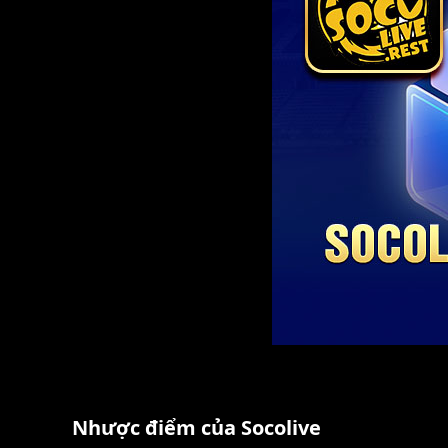
Nhược điểm của Socolive