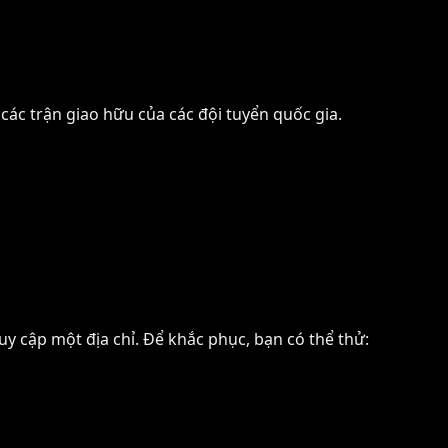
các trận giao hữu của các đội tuyển quốc gia.
y cập một địa chỉ. Để khắc phục, bạn có thể thử: