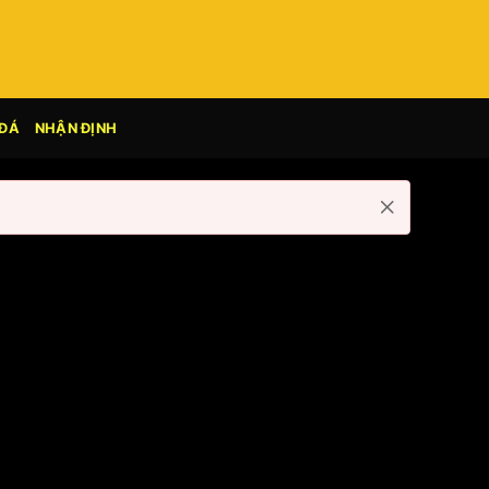
 ĐÁ
NHẬN ĐỊNH