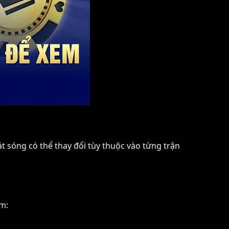
t sóng có thể thay đổi tùy thuộc vào từng trận
ồm: