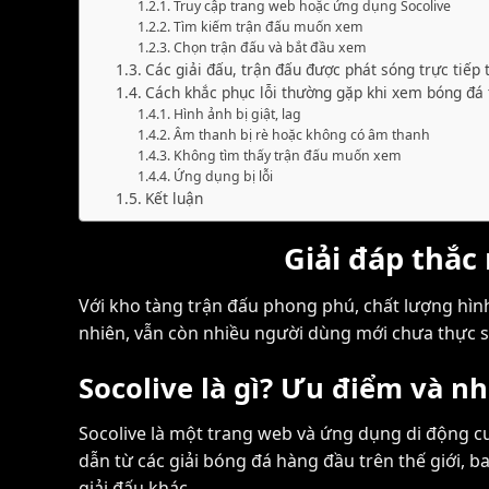
Truy cập trang web hoặc ứng dụng Socolive
Tìm kiếm trận đấu muốn xem
Chọn trận đấu và bắt đầu xem
Các giải đấu, trận đấu được phát sóng trực tiếp 
Cách khắc phục lỗi thường gặp khi xem bóng đá 
Hình ảnh bị giật, lag
Âm thanh bị rè hoặc không có âm thanh
Không tìm thấy trận đấu muốn xem
Ứng dụng bị lỗi
Kết luận
Giải đáp thắc
Với kho tàng trận đấu phong phú, chất lượng hình
nhiên, vẫn còn nhiều người dùng mới chưa thực s
Socolive là gì? Ưu điểm và n
Socolive là một trang web và ứng dụng di động c
dẫn từ các giải bóng đá hàng đầu trên thế giới, 
giải đấu khác.