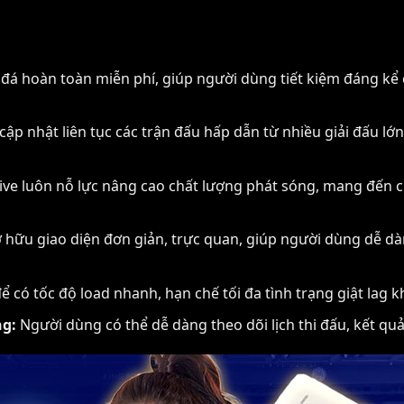
á hoàn toàn miễn phí, giúp người dùng tiết kiệm đáng kể chi
ập nhật liên tục các trận đấu hấp dẫn từ nhiều giải đấu lớ
ive luôn nỗ lực nâng cao chất lượng phát sóng, mang đến 
 hữu giao diện đơn giản, trực quan, giúp người dùng dễ dà
ể có tốc độ load nhanh, hạn chế tối đa tình trạng giật lag k
ng:
Người dùng có thể dễ dàng theo dõi lịch thi đấu, kết quả