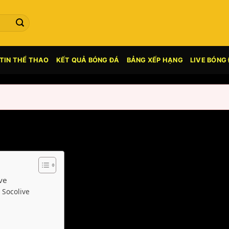
TIN THỂ THAO
KẾT QUẢ BÓNG ĐÁ
BẢNG XẾP HẠNG
LIVE BÓNG
ve
 Socolive