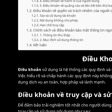
4. Điều khoản về hành vi của người dùng
5. Điều khoản về quảng cáo và liên kết bên thứ ba
Điều khoản về quyền và trách nhiệm của người 
Tạo và sử dụng tài khoản
Nội dung không cho phép
Hạn chế truy cập
Chính sách và điều khoản bảo mật thông tin ngư
1. Thông tin thu thập
2. Mục đích sử dụng thông tin
Kết luận
Điều Kho
Điều khoản
sử dụng là hệ thống các quy định và 
Việc hiểu rõ và chấp hành các quy định này khô
dụng dịch vụ an toàn, hợp pháp và lành mạnh.
Điều khoản về truy cập và sử
Để đảm bảo trải nghiệm tốt nhất cho người dùng v
truy cập và sử dụng nội dung như sau: