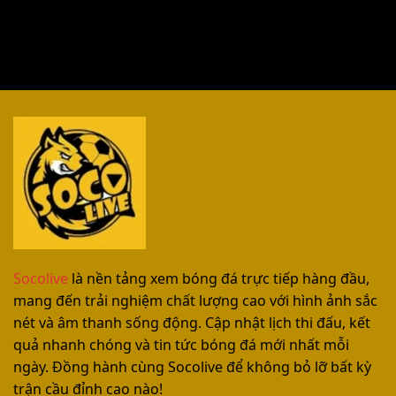
Socolive
là nền tảng xem bóng đá trực tiếp hàng đầu,
mang đến trải nghiệm chất lượng cao với hình ảnh sắc
nét và âm thanh sống động. Cập nhật lịch thi đấu, kết
quả nhanh chóng và tin tức bóng đá mới nhất mỗi
ngày. Đồng hành cùng Socolive để không bỏ lỡ bất kỳ
trận cầu đỉnh cao nào!